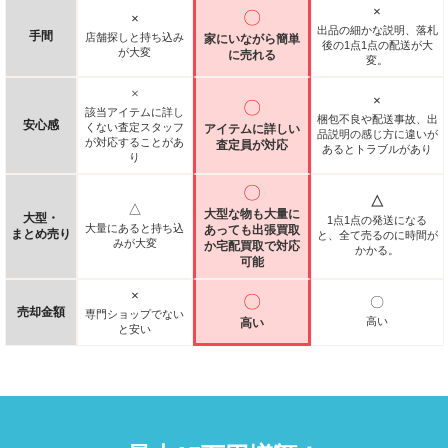
×
〇
×
出品の細かな説明、落札
手間
店舗探しと持ち込み
家にいながら簡単
後の1点1点の配送が大
が大変
に売れる
変。
×
×
〇
該当アイテムに詳し
梱包不良や配送事故、出
安心感
くない査定スタッフ
アイテムに詳しい
品説明の感じ方に違いが
が対応することがあ
査定員が対応
あるとトラブルがあり
り
〇
△
△
大型な物も大量に
大型・
1点1点の発送になる
大量にあると持ち込
あっても出張買取
まとめ売り
と、全て売るのに時間が
みが大変
か宅配買取で対応
かかる。
可能
×
〇
〇
売却金額
専門ショップでない
高い
高い
と安い