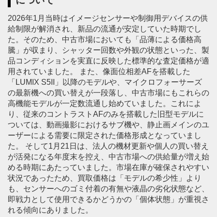
について
2026年1月当時はイメージセンサーや制御用デバイスの供
給制限が解消され、新品の流通が安定していた時期でし
た。そのため、中古市場においても「品薄による価格高
騰」が収まり、シャッター回数や外観の状態といった、製
品コンディションを実直に反映した標準的な査定価格が適
用されていました。 また、像面位相差AFを搭載した
「LUMIX S5II」以降のモデルや、マイクロフォーサーズ
の最新機への買い替えが一段落し、中古市場にもこれらの
高機能モデルが一定数流通し始めていました。これによ
り、従来のコントラストAFのみを搭載した旧型モデルに
ついては、動画撮影におけるサブ機や、静止画メインのユ
ーザーによる需要に限定された価格形成となっていまし
た。 そして1月21日は、法人の機材更新や個人の買い替え
が活発になる年度末を控え、中古市場への供給量が増え始
める時期にあたっていました。市場在庫が確保されやすい
状況であったため、買取価格は「モデルの希少性」より
も、センサーへのゴミ付着の有無や液晶の劣化状態など、
即戦力として使用できるかどうかの「個体状態」が重視さ
れる傾向にありました。