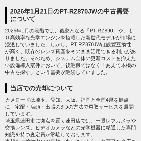
2026年1月21日のPT-RZ870JWの中古需要
について
2026年1月の段階では、後継となる「PT-RZ890」や、よ
り高効率な光学エンジンを搭載した新世代モデルが市場に
浸透していました。しかし、PT-RZ870JWは設置互換性
が高く、既存のレンズ資産をそのまま活用できる利点があ
りました。そのため、システム全体の更新コストを抑えた
い設備導入案件において、後継機ではなく「あえて本機の
中古を探す」という需要が継続していました。
当店での売却について
カメロードは埼玉、愛知、大阪、福岡と全国4県を拠点
に、宅配・店頭・出張の3つの方法で買取サービスを展開
しています。
埼玉県蓮田市に拠点を置く蓮田店では、一眼レフカメラや
交換レンズ、ビデオカメラなどの光学機器に精通した専門
知識を持つ査定員が常駐しております。