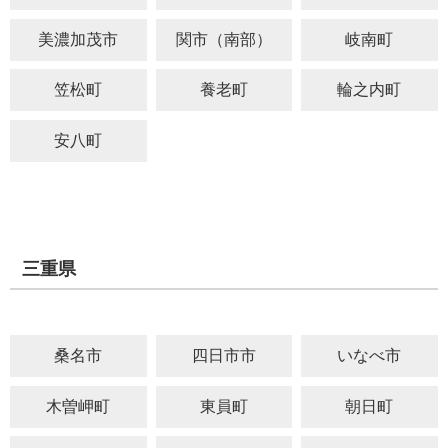
美濃加茂市
関市（南部）
岐南町
笠松町
養老町
輪之内町
安八町
三重県
桑名市
四日市市
いなべ市
木曽岬町
東員町
朝日町