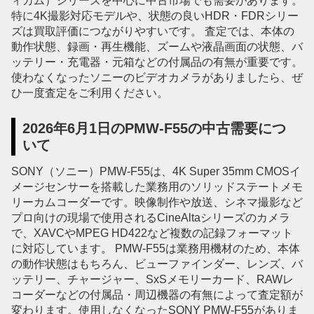
ィカム）シリーズを中心に中古市場でも需要があります。
特に4K撮影対応モデルや、状態の良いHDR・FDRシリー
ズは買取評価につながりやすいです。 査定では、本体の
動作状態、録画・再生機能、ズームや液晶画面の状態、バ
ッテリー・充電器・元箱などの付属品の有無が重要です。
使わなくなったソニーのビデオカメラがありましたら、ぜ
ひ一度査定をご利用ください。
2026年6月1日のPMW-F55の中古需要につ
いて
SONY（ソニー）PMW-F55は、4K Super 35mm CMOSイ
メージセンサーを搭載した業務用のソリッドステートメモ
リーカムコーダーです。映像制作や放送、シネマ撮影など
プロ向けの現場で使用されるCineAltaシリーズのカメラ
で、XAVCやMPEG HD422など複数の記録フォーマット
に対応しています。 PMW-F55は業務用機材のため、本体
の動作状態はもちろん、ビューファインダー、レンズ、バ
ッテリー、チャージャー、SxSメモリーカード、RAWレ
コーダーなどの付属品・周辺機器の有無によって査定額が
変わります。使用しなくなったSONY PMW-F55がありま