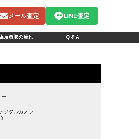
メール査定
LINE査定
店頭買取の流れ
Q & A
コー
デジタルカメラ
L3