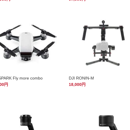
DJI RONIN-M
SPARK Fly more combo
18,000円
000円