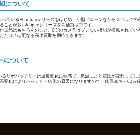
売却について
なっているPhantomシリーズをはじめ、小型ドローンながらスペックの高
ことが多いInspireシリーズを高価買取中です。
付属品はもちろんのこと、DJIのカメラはブレない機能が搭載されてい
ただければ更なる高価買取を期待できます。
ーについて
ているリポバッテリーは温度変化に敏感で、気温により電圧が変わってし
温変化によりバッテリー劣化の原因になりますので、残量50％～60％