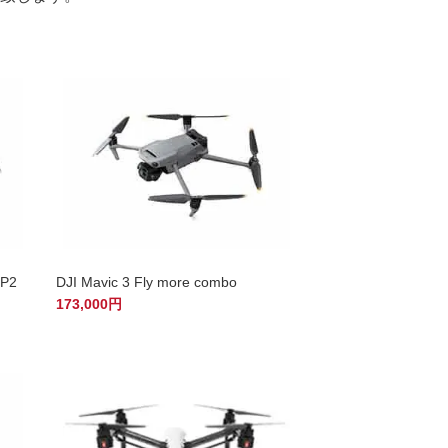
CP2
DJI Mavic 3 Fly more combo
173,000円