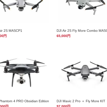
Air 2S MASCP1
DJI Air 2S Fly More Combo MA
000円
65,000円
Phantom 4 PRO Obsidian Edition
DJI Mavic 2 Pro ＋ Fly More KIT
,000円
97,000円