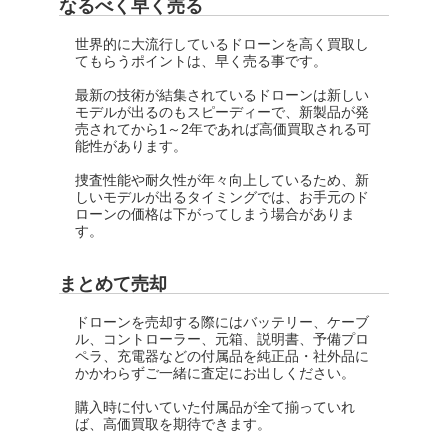
なるべく早く売る
世界的に大流行しているドローンを高く買取し
てもらうポイントは、早く売る事です。
最新の技術が結集されているドローンは新しい
モデルが出るのもスピーディーで、新製品が発
売されてから1～2年であれば高価買取される可
能性があります。
捜査性能や耐久性が年々向上しているため、新
しいモデルが出るタイミングでは、お手元のド
ローンの価格は下がってしまう場合がありま
す。
まとめて売却
ドローンを売却する際にはバッテリー、ケーブ
ル、コントローラー、元箱、説明書、予備プロ
ペラ、充電器などの付属品を純正品・社外品に
かかわらずご一緒に査定にお出しください。
購入時に付いていた付属品が全て揃っていれ
ば、高価買取を期待できます。